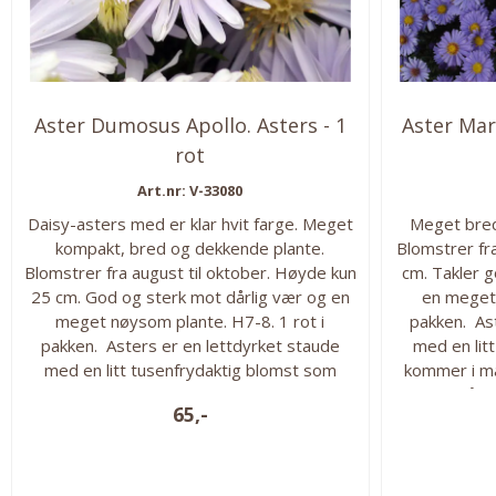
Aster Dumosus Apollo. Asters - 1
Aster Mari
rot
Art.nr: V-33080
Daisy-asters med er klar hvit farge. Meget
Meget bred
kompakt, bred og dekkende plante.
Blomstrer fr
Blomstrer fra august til oktober. Høyde kun
cm. Takler g
25 cm. God og sterk mot dårlig vær og en
en meget 
meget nøysom plante. H7-8. 1 rot i
pakken. As
pakken. Asters er en lettdyrket staude
med en lit
med en litt tusenfrydaktig blomst som
kommer i ma
kommer i mange vakre farger. Blomstrer
sent på s
65,-
sent på sommeren og helt til frosten
kommer. Per
kommer. Perfekt til snitt. Hardfør i det
meste av Norge.