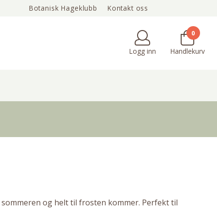
Botanisk Hageklubb
Kontakt oss
Min side / Bli kunde
Om oss
Tips & inspirasjon
0
Logg inn
Handlekurv
 sommeren og helt til frosten kommer. Perfekt til