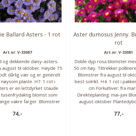
e Ballard Asters - 1 rot
Aster dumosus Jenny. B
rot
Art.nr: V-33087
Art.nr: V-33081
 og dekkende daisy-asters.
Doble dyp rosa blomster med
a august til oktober. Høyde 75
50 cm høy. Tiltrekker polliner
odt dårlig vær og er generelt
Blomstrer fra august til okt
nøysom plante. H7. 1 rot i
best solrikt. H4. 1 rot i pakk
ters er en lettdyrket staude
cm Forkultiver: fra mar
t tusenfrydaktig blomst som
Direkteplanting: mai-juni Blo
nge vakre farger. Blomstrer
august-oktober Plantedybd
ommeren og helt til frosten
under jorden. Vokseforhold
74,-
77,-
fekt til snitt. Hardfør i det
halvskygge, veldrenert fuk
meste av Norge.
Planteavstand: 40 