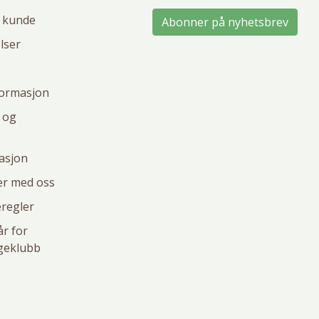
i kunde
Abonner på nyhetsbrev
lser
formasjon
 og
rasjon
der med oss
regler
r for
geklubb