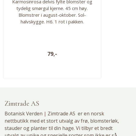
Karmosinrosa delvis fylte blomster og
tydelig smørgul kjerne. 45 cm høy.
Blomstrer i august-oktober. Sol-
halvskygge. H6. 1 rot i pakken.
79,-
Zimtrade AS
Botanisk Verden | Zimtrade AS er en norsk
nettbutikk med et stort utvalg av
frø
,
blomsterløk
,
stauder og planter til din hage. Vi tilbyr et bredt
utvalg av unike og spesielle sorter som ikke er så