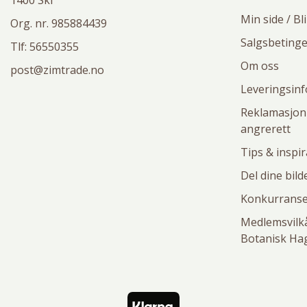
1400 Ski
Min side / Bl
Org. nr. 985884439
Salgsbetinge
Tlf:
56550355
Om oss
post@zimtrade.no
Leveringsin
Reklamasjon
angrerett
Tips & inspi
Del dine bil
Konkurranse
Medlemsvilkå
Botanisk Ha