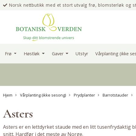
Norsk nettbutikk med et stort utvalg frø, blomsterløk og s
erfaring
Frø
Høstløk
Gaver
Utstyr
Vårplanting (ikke s
Hjem
Vårplanting (ikke sesong)
Prydplanter
Barrotstauder
Asters
Asters er en lettdyrket staude med en litt tusenfrydaktig
snitt. Hardfør i det meste av Norge.