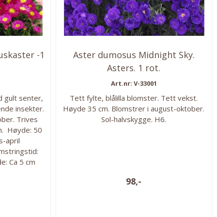
uskaster -1
Aster dumosus Midnight Sky.
Asters. 1 rot.
Art.nr: V-33001
 gult senter,
Tett fylte, blålilla blomster. Tett vekst.
ende insekter.
Høyde 35 cm. Blomstrer i august-oktober.
ober. Trives
Sol-halvskygge. H6.
en. Høyde: 50
s-april
mstringstid:
e: Ca 5 cm
: Sol eller
98,-
tig jord.
cm.