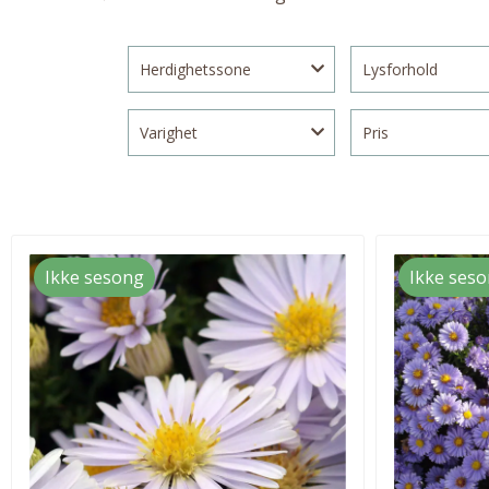
Herdighetssone
Lysforhold
Varighet
Pris
Ikke sesong
Ikke ses