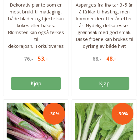
Dekorativ plante som er
Asparges fra frø tar 3-5 år
mest brukt til matlaging,
å få klar til høsting, men
både blader og hjerte kan
kommer deretter år etter
kokes eller bakes.
år. Nydelig delikatesse-
Blomsten kan også tørkes
grønnsak med god smak.
til
Disse frøene kan brukes til
dekorajosn. Forkultiveres
dyrking av både hvit
inne i potter og plantes ut
og grønn asparges. Ca 180
53,-
48,-
76,-
68,-
når jorden er varm.
frø i pakken. Antall frø: 180
Høstes i august og
Så inne fra: mars-april Så
september. Flerårig
ute fra: mai - juni Høstes
variant i varmere strøk,
fra: mai-juni i år tre
Kjøp
Kjøp
men bør tildekkes gjennom
vinteren. Ca. 30 frø i
pakken. Så fra: feb-mars.
Høstes fra: august-sept
-30%
-30%
Antall frø: 30