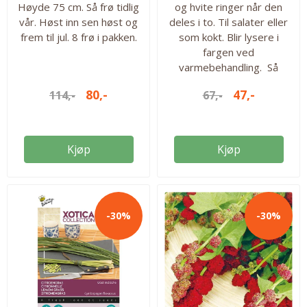
Høyde 75 cm. Så frø tidlig
og hvite ringer når den
vår. Høst inn sen høst og
deles i to. Til salater eller
frem til jul. 8 frø i pakken.
som kokt. Blir lysere i
fargen ved
varmebehandling. Så
fra mai til juli for innhøsting
80,-
47,-
114,-
67,-
juli til okt. Ca 100 frø i
pakken. Så fra: mai- juli
Høstes fra: juli - oktober
Antall frø: 100 frø
Kjøp
Kjøp
-30%
-30%