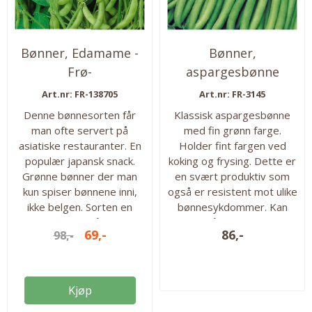
Bønner, Edamame -
Bønner,
Frø-
aspargesbønne
Kylian -Frø-
Art.nr: FR-138705
Art.nr: FR-3145
Denne bønnesorten får
Klassisk aspargesbønne
man ofte servert på
med fin grønn farge.
asiatiske restauranter. En
Holder fint fargen ved
populær japansk snack.
koking og frysing. Dette er
Grønne bønner der man
en svært produktiv som
kun spiser bønnene inni,
også er resistent mot ulike
ikke belgen. Sorten en
bønnesykdommer. Kan
odlet frem for å trives i
dyrkes på friland. 140 frø i
69,-
86,-
98,-
vårt klima. 30 frø i pakken.
pakken. Høyde: 40cm Såtid
Såtid fra: mai Kan høstes:
ute fra: mai Kan høstes fra:
august - september Antall
juli – oktober Antall frø i
frø i pakken: ca. 30 frø
pakken: ca. 140 frø
Kjøp