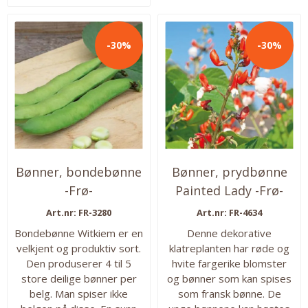
-30%
-30%
Bønner, bondebønne
Bønner, prydbønne
-Frø-
Painted Lady -Frø-
Art.nr: FR-3280
Art.nr: FR-4634
Bondebønne Witkiem er en
Denne dekorative
velkjent og produktiv sort.
klatreplanten har røde og
Den produserer 4 til 5
hvite fargerike blomster
store deilige bønner per
og bønner som kan spises
belg. Man spiser ikke
som fransk bønne. De