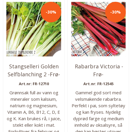
plante den i potter som
Ca 50 frø i pakken. Så fra:
kan settes ut på
mars-juni. Høstes fra: juni-
-30%
-30%
sommeren og inn på
sept. ...
vinteren. De vil ha mye
fuktighet og næring for...
Stangselleri Golden
Rabarbra Victoria -
Selfblanching 2 -Frø-
Frø-
Art.nr: FR-12710
Art.nr: FR-12545
Grønnsak full av vann og
Gammel god sort med
mineraler som kalsium,
velsmakende rabarbra.
natrium og magnesium,
Perfekt i pai, som syltetøy
Vitamin A, B6, B12, C, D, E
og kan fryses. Nydelig
og K. Kan brukes rå, i juice,
dyprød farge og medium
stekt eller kokt i mat.
innhold av oksalsyre, så
Forkultiver fra februar og
den kan høstes utover