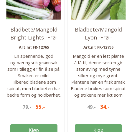
Bladbete/Mangold
Bladbete/Mangold
Bright Lights -Frø-
Lyon -Frø -
Art.nr: FR-12765
Art.nr: FR-12755
En spennende, god
Mangold er en lett plante
og næringsrik grønnsak
å få til, denne sorten gir
som i tillegg er fin å se på.
stor avling med tynne
Smaken er mild.
silker og mye grønt.
Tilbered bladene som
Plantene har en frisk smak.
spinat, men bladbeten har
Bladene brukes som spinat
bedre form og holdbarhet.
og stilkene mer likt som
Stilkene tilberedes og
asparges. Trives solrikt og
55,-
34,-
79,-
49,-
brukes som asparges.
kan sås direkte. Høstes
Babybladene kan høstes
ved å kutte noen cm. over
tidlig og brukes i salater.
jordflaten. Stubben vil
Antall frø: Ca 200 frø i
spire igjen slik at du får
Kjøp
Kjøp