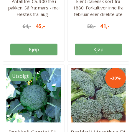
Antall frø: Ca. 300 frø i
kjent italiensk sort fra
pakken. Så fra: mars - mai
1880. Forkultiver inne fra
Høstes fra: aug -
februar eller direkte ute
september Antall frø: 300
fra mai. Høstes fra juni til
45,-
41,-
64,-
58,-
frø
oktober. Ca 250 frø i
pakken. Antall frø: 250 Så
fra: feb-juli Høstes fra:
juni-okt.
Kjøp
Kjøp
Utsolgt!
-30%