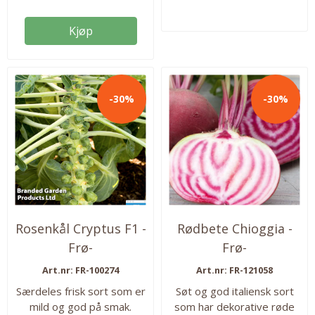
pakken. Så fra: mai-juli
høstes som babyblad
Høstes fra: juni-august
etter rundt fire uker.
Kjøp
Høyde: 15cm. Antall frø:
Tatsoi er full av
3750
næringstoffer. Ca 450 frø i
pakken. Såtid inne: Hele
året Såtid ute:
-30%
-30%
Sommersesongen Høstes:
fortløpende gjennom hele
året Antall frø:...
Rosenkål Cryptus F1 -
Rødbete Chioggia -
Frø-
Frø-
Art.nr: FR-100274
Art.nr: FR-121058
Særdeles frisk sort som er
Søt og god italiensk sort
mild og god på smak.
som har dekorative røde