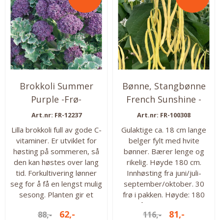
Planten blir ca. 40-50 cm
høy og 40-50 cm vid så
det er...
Brokkoli Summer
Bønne, Stangbønne
Purple -Frø-
French Sunshine -
Frø-
Art.nr: FR-12237
Art.nr: FR-100308
Lilla brokkoli full av gode C-
Gulaktige ca. 18 cm lange
vitaminer. Er utviklet for
belger fylt med hvite
høsting på sommeren, så
bønner. Bærer lenge og
den kan høstes over lang
rikelig. Høyde 180 cm.
tid. Forkultivering lønner
Innhøsting fra juni/juli-
seg for å få en lengst mulig
september/oktober. 30
sesong. Planten gir et
frø i pakken. Høyde: 180
stort hode og tallrike
cm Såtid: Fra mars/april
62,-
81,-
88,-
116,-
sideskudd med små
Innhøsting: Fra juli-sept.