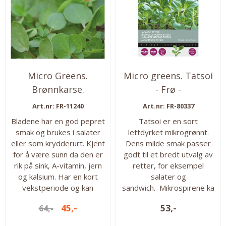
Micro Greens.
Micro greens. Tatsoi
Brønnkarse.
- Frø -
Vannkarse -Frø-
Art.nr: FR-11240
Art.nr: FR-80337
Bladene har en god pepret
Tatsoi er en sort
smak og brukes i salater
lettdyrket mikrogrønnt.
eller som krydderurt. Kjent
Dens milde smak passer
for å være sunn da den er
godt til et bredt utvalg av
rik på sink, A-vitamin, jern
retter, for eksempel
og kalsium. Har en kort
salater og
vekstperiode og kan
sandwich. Mikrospirene ka
høstes første gang etter
n høstes etter rundt en
45,-
53,-
64,-
ca. 6 uker. Høtes
uke. mens de vakre
fortløpende. Ca 3750 frø i
skjeformede bladene kan