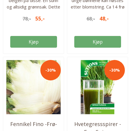
belgen på disse. En sunn
unge bønnene kan høstes
og allsidig grønnsak. Dette
etter blomstring. Ca 14 frø
er en hardfør sort som kan
i pakken. Høyde: 300 cm
55,-
48,-
78,-
68,-
sås tidlig. Bondebønner tar
Såtid ute fra: mai
nitrogen fra luften, det vil
Blomstrer: august-
si at den gjødsler jorden
september Antall frø i
der den vokser. 20 frø i
pakken: ca 14 stk
Kjøp
Kjøp
pakken. Høyde: 100cm
Såtid ute: mai Kan høstes
fra: juli – august Antall frø i
pakken: ca. 20 frø...
-30%
-30%
Fennikel Fino -Frø-
Hvetegressspirer -