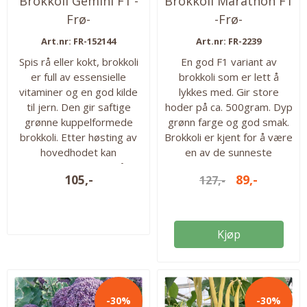
Brokkoli Gemini F1 -
Brokkoli Marathon F1
Frø-
-Frø-
Art.nr: FR-152144
Art.nr: FR-2239
Spis rå eller kokt, brokkoli
En god F1 variant av
er full av essensielle
brokkoli som er lett å
vitaminer og en god kilde
lykkes med. Gir store
til jern. Den gir saftige
hoder på ca. 500gram. Dyp
grønne kuppelformede
grønn farge og god smak.
brokkoli. Etter høsting av
Brokkoli er kjent for å være
hovedhodet kan
en av de sunneste
sideskuddene også
grønnsakene vi har og er
105,-
89,-
127,-
plukkes og spises. Enkel å
meget allsidig i bruken. 75
dyrke og er den raskeste
frø i pakken. Såtid inne fra:
brokkolien, så raskt som
Februar - mars Kan høstes
80 dager fra såing til
fra: juni – oktober Antall frø
Kjøp
høsting. Denne
i pakken: ca. 75 frø
brokkolivarianten har god
sykdomsresistens og
produserer buketter som
-30%
-30%
veier 300-500 g hver.