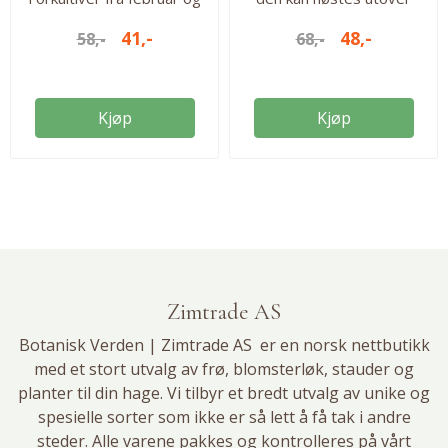
høst inn fra juni. Ca 2500
sommeren. Kommer
41,-
48,-
58,-
68,-
frø i pakken. Så fra: feb-mai
tilbake år etter år, så det
Høstes fra: juni-sept.
er viktig å finne en god
Antall frø: 2500 frø
plass i hagen. Såes direkte
på voksested når jorden
Kjøp
Kjøp
er varm. Høstes fra juni.
Andre året vil det bli
begrenset høsting, men
full innhøsting år 3. Ca. 60
frø i pakken....
Zimtrade AS
Botanisk Verden | Zimtrade AS er en norsk nettbutikk
med et stort utvalg av
frø
,
blomsterløk
, stauder og
planter til din hage. Vi tilbyr et bredt utvalg av unike og
spesielle sorter som ikke er så lett å få tak i andre
steder. Alle varene pakkes og kontrolleres på vårt