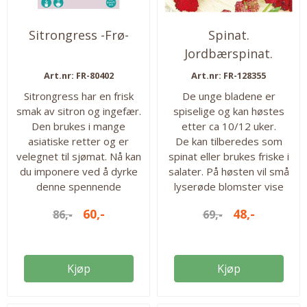
Sitrongress -Frø-
Spinat.
Jordbærspinat.
Chenopodium
Art.nr: FR-80402
Art.nr: FR-128355
Capitatum ...
Sitrongress har en frisk
De unge bladene er
smak av sitron og ingefær.
spiselige og kan høstes
Den brukes i mange
etter ca 10/12 uker.
asiatiske retter og er
De kan tilberedes som
velegnet til sjømat. Nå kan
spinat eller brukes friske i
du imponere ved å dyrke
salater. På høsten vil små
denne spennende
lyserøde blomster vise
grønnsaken selv.
seg. Disse er spiselig,
60,-
48,-
86,-
69,-
Sitrongress vokser i
ligner jordbær, men med
tropiske og subtropiske
mindre smak. Egner seg
strøk, så den trives solrikt
godt til garnering/pynt på
og varmt. En krok på
matretter og kaker. En lett
Kjøp
Kjøp
terrassen eller i drivhus er
sort å få til. Forkultiver fra
topp. Her i Norge bør man
mars for høsting fra juni.