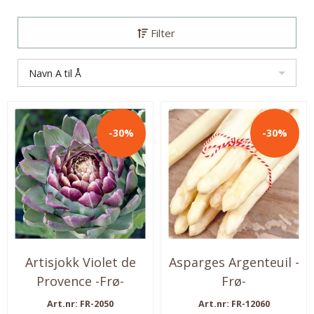
Filter
Navn A til Å
-30%
-30%
Artisjokk Violet de
Asparges Argenteuil -
Provence -Frø-
Frø-
Art.nr: FR-2050
Art.nr: FR-12060