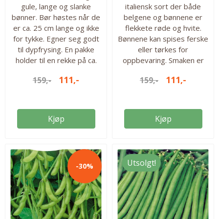
gule, lange og slanke
italiensk sort der både
bønner. Bør høstes når de
belgene og bønnene er
er ca. 25 cm lange og ikke
flekkete røde og hvite.
for tykke. Egner seg godt
Bønnene kan spises ferske
til dypfrysing. En pakke
eller tørkes for
holder til en rekke på ca.
oppbevaring. Smaken er
35 meter. 300 frø i
mild, kramet og nøtteaktig.
111,-
111,-
159,-
159,-
pakken. Høyde: 250cm
Bredt bruksområde og
Såtid ute fra: Mai Kan
gode i for eksempel
høstes fra: Juli -
supper, gryter og salater.
september Antall frø i
En forholdsvis lav variant.
Kjøp
Kjøp
pakken: 100 gram, ca. 300
50 gram frø i pakken.
frø
Høyde: 50-60cm Såtid inne
fra: mars Så ute fra: Mai
Kan høstes fra: mai-
Utsolgt!
-30%
september Antall frø i
pakken: 50 gram