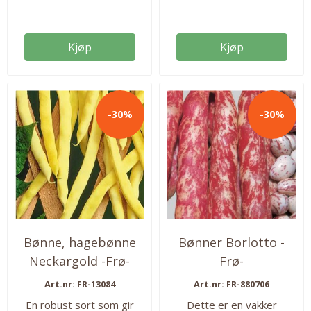
blomsterhoder. Ca 60 frø i
Lysforhold: Solrikt Antall
pakken. Så fra: feb-mars
frø: 30
Høstes fra: juni-okt.
Kjøp
Kjøp
-30%
-30%
Bønne, hagebønne
Bønner Borlotto -
Neckargold -Frø-
Frø-
Art.nr: FR-13084
Art.nr: FR-880706
En robust sort som gir
Dette er en vakker