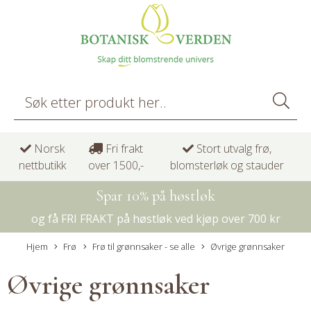
Norsk
Fri frakt
Stort utvalg frø,
nettbutikk
over 1500,-
blomsterløk og stauder
Spar 10% på høstløk
og få FRI FRAKT på høstløk ved kjøp over 700 kr
Hjem
Frø
Frø til grønnsaker - se alle
Øvrige grønnsaker
Øvrige grønnsaker