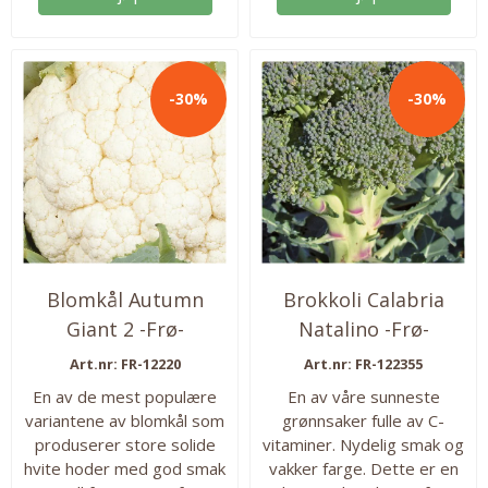
pakken. Så fra: Mai - juni
nye blad fra samme rot
Høstes fra: juni-sept.
etter noen uker. Ca 350 frø
i pakken. Så ute fra: mai -
august Innhøsting: juni -
-30%
-30%
september Antall frø: 350
Blomkål Autumn
Brokkoli Calabria
Giant 2 -Frø-
Natalino -Frø-
Art.nr: FR-12220
Art.nr: FR-122355
En av de mest populære
En av våre sunneste
variantene av blomkål som
grønnsaker fulle av C-
produserer store solide
vitaminer. Nydelig smak og
hvite hoder med god smak
vakker farge. Dette er en