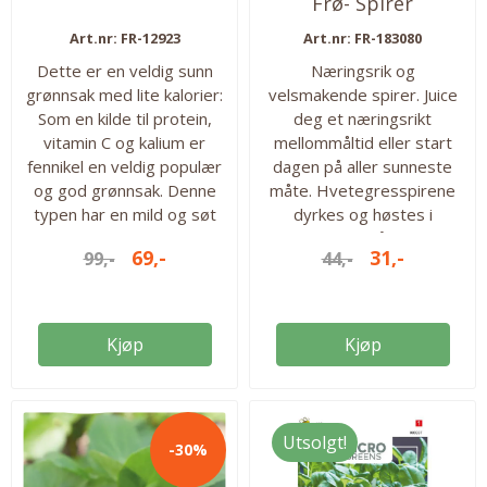
Frø- Spirer
Art.nr: FR-12923
Art.nr: FR-183080
Dette er en veldig sunn
Næringsrik og
grønnsak med lite kalorier:
velsmakende spirer. Juice
Som en kilde til protein,
deg et næringsrikt
vitamin C og kalium er
mellommåltid eller start
fennikel en veldig populær
dagen på aller sunneste
og god grønnsak. Denne
måte. Hvetegresspirene
typen har en mild og søt
dyrkes og høstes i
smak av anis. Den kan
vinduskarmen året rundt.
69,-
31,-
99,-
44,-
spises rå eller
500 frø i pakken. Så fra:
varmebehandles. Planten
Hele året Høstes fra: hele
er motstandsdyktig mot
året Antall frø: 500 frø
skadekyr og
Kjøp
Kjøp
sykdommer. Forkultiver
fra april eller ute når
jorden er varm. Høstes fra
juni til september. Ca 270
Utsolgt!
-30%
frø i pakken. Antall frø: 270
Så fra: april-juni...