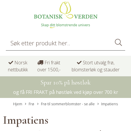
Norsk
Fri frakt
Stort utvalg frø,
nettbutikk
over 1500,-
blomsterløk og stauder
Spar 10% på høstløk
og få FRI FRAKT på høstløk ved kjøp over 700 kr
Hjem
Frø
Frø til sommerblomster - se alle
Impatiens
Impatiens