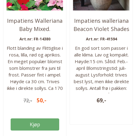
Impatiens Walleriana
Impatiens walleriana
Baby Mixed.
Beacon Violet Shades
Flittiglise - ...
-Frø- ...
Art.nr: FR-14380
Art.nr: FR-41594
Flott blanding av Flittiglise i
En god sort som passer i
rosa, lilla, rød og aprikos.
alle klima. Lav og kompakt.
En meget populær blomst
Høyde:15 cm. Såtid: Feb.-
som blomstrer fra juni til
april Blomstringstid: juli-
frost. Passer fint i ampel.
august Lysforhold: trives
Høyde ca 30 cm. Trives
best lyst, men ikke direkte
ikke i direkte sollys. Ca 170
sollys. Antall frø i pakken:
frø i pakken. Høyde: 30 cm.
20 frø Ettårig
50,-
69,-
72,-
Såtid: Feb.-april
Blomstringstid: Juni til
første frost. Lysforhold:
Trives best lyst, men ikke
Kjøp
direkte sollys. Antall frø i
pakken: Ca 170 frø Ettårig