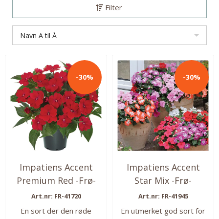
Filter
Navn A til Å
-30%
-30%
Impatiens Accent
Impatiens Accent
Premium Red -Frø-
Star Mix -Frø-
Flittiglise ...
Flittiglise
Art.nr: FR-41720
Art.nr: FR-41945
En sort der den røde
En utmerket god sort for