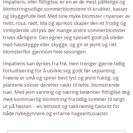
Impatiens
, eller flittiglise, er en av de mest pålitelige og
blomstringsvillige
sommerblomstene
til krukker, kasser
og skyggefulle bed. Med sine myke blomster i nyanser av
hvitt, rosa, rødt, lilla og aprikos skaper den et frodig og
innbydende uttrykk der mange andre sommerblomster
trives dårligere. Den egner seg spesielt godt på steder
med halvskygge eller skygge, og gir et jevnt og rikt
blomsterflor gjennom hele sesongen.
Impatiens kan dyrkes fra frø, men trenger gjerne tidlig
forkultivering for å utvikle seg godt før utplanting.
Frøene er små og spirer best lyst og jevnt fuktig, og
plantene vokser deretter raskt til tette, blomstrende
tuer. Med jevn vanning og næring belønner flittiglise deg
med kontinuerlig blomstring fra tidlig sommer til langt
ut på høsten – en lettstelt og takknemlig favoritt for
både nybegynnere og erfarne hageentusiaster.