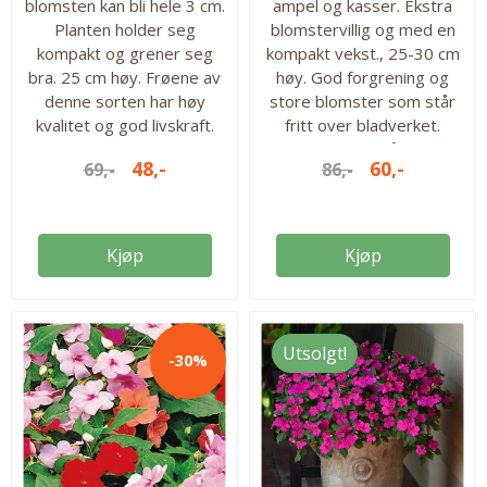
blomsten kan bli hele 3 cm.
ampel og kasser. Ekstra
Planten holder seg
blomstervillig og med en
kompakt og grener seg
kompakt vekst., 25-30 cm
bra. 25 cm høy. Frøene av
høy. God forgrening og
denne sorten har høy
store blomster som står
kvalitet og god livskraft.
fritt over bladverket.
Blomstrer lenge og er
Blomstrer også godt i
48,-
60,-
69,-
86,-
utmerket til urner. 25 frø i
skyggen. En riktig
pakken. Høyde: 25 cm.
toppsort. Ferdige planter
Såtid: feb.-mars
på 8-10 uker. 30 frø i
Blomstringstid: Juli - august
pakken. Høyde:25 - 30 cm.
Kjøp
Kjøp
Lysforhold: Lyst, men ikke
Såtid: Feb.-april
direkte sollys Antall frø i
Blomstringstid: juli - august
pakken: 25 frø Ettårig
Lysforhold: Lyst, men ikke
direkte sollys Antall frø i
Utsolgt!
-30%
pakken: 30 frø Ettårig