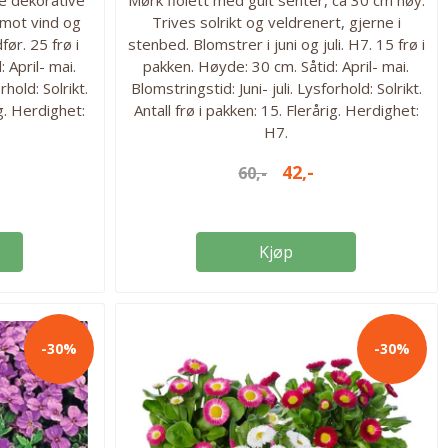
 mot vind og
Trives solrikt og veldrenert, gjerne i
ør. 25 frø i
stenbed. Blomstrer i juni og juli. H7. 15 frø i
 April- mai.
pakken. Høyde: 30 cm. Såtid: April- mai.
rhold: Solrikt.
Blomstringstid: Juni- juli. Lysforhold: Solrikt.
ig. Herdighet:
Antall frø i pakken: 15. Flerårig. Herdighet:
H7.
42,-
60,-
Kjøp
-30%
-30%