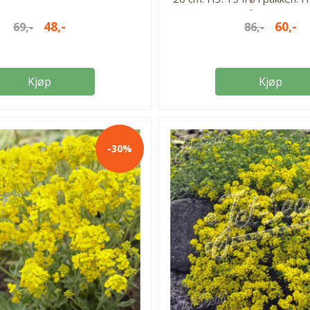
Farge: rosa/lila Såtid: jan-feb
48,-
60,-
69,-
86,-
Blomstringstid: juni-juli Lysfo
Antall frø: 15 frø Flerårig. H
Kjøp
Kjøp
-30%