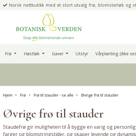
Norsk nettbutikk med et stort utvalg frø, blomsterløk og s
erfaring
Frø
Høstløk
Gaver
Utstyr
Vårplanting (ikke s
Hjem
Frø
Frø til stauder - se alle
Øvrige frø til stauder
Øvrige frø til stauder
Staudefrø
gir muligheten til å bygge en varig og personli
farger og blomstringstider, og skaper levende og dynamis