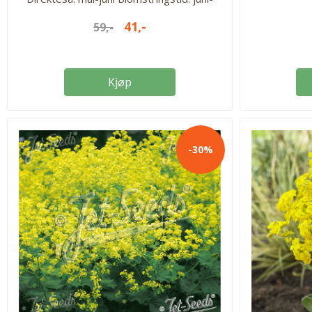
august Vokseplass: Solrik Antall frø i pakken:
41,-
59,-
250 stk. Fleråring H6
Kjøp
-30%