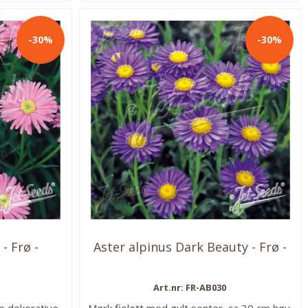
-30%
-30%
- Frø -
Aster alpinus Dark Beauty - Frø -
Art.nr: FR-AB030
re dekorative
Mørk fiolett med gult senter, ca 30 cm høy.