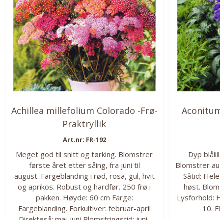
Achillea millefolium Colorado -Frø-
Aconitum
Praktryllik
Art.nr: FR-192
Meget god til snitt og tørking. Blomstrer
Dyp blåli
første året etter såing, fra juni til
Blomstrer au
august. Fargeblanding i rød, rosa, gul, hvit
Såtid: Hele
og aprikos. Robust og hardfør. 250 frø i
høst. Blom
pakken. Høyde: 60 cm Farge:
Lysforhold: H
Fargeblanding. Forkultiver: februar-april
10. F
Direkteså: mai-juni Blomstringstid: juni-