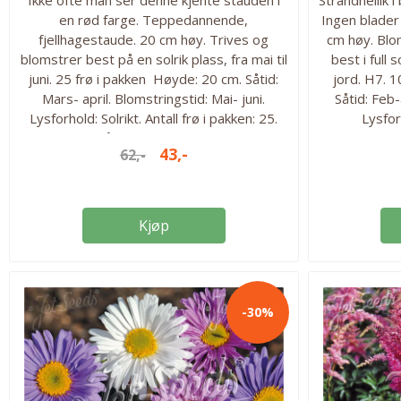
en rød farge. Teppedannende,
Ingen blader 
fjellhagestaude. 20 cm høy. Trives og
cm høy. Bloms
blomstrer best på en solrik plass, fra mai til
best i full 
juni. 25 frø i pakken Høyde: 20 cm. Såtid:
jord. H7. 1
Mars- april. Blomstringstid: Mai- juni.
Såtid: Feb-
Lysforhold: Solrikt. Antall frø i pakken: 25.
Lysfor
Flerårig. Herdighet: H6.
Ins
43,-
62,-
Kjøp
-30%