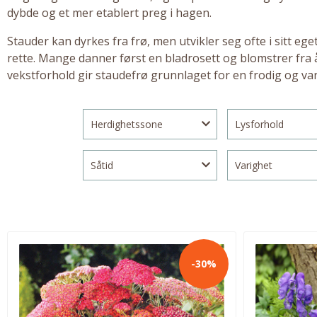
dybde og et mer etablert preg i hagen.
Stauder
kan dyrkes fra frø, men utvikler seg ofte i sitt eg
rette. Mange danner først en bladrosett og blomstrer fra år
vekstforhold gir staudefrø grunnlaget for en frodig og var
Herdighetssone
Lysforhold
Såtid
Varighet
-30%