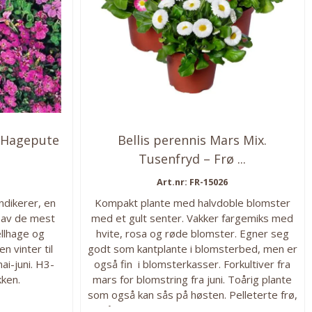
ø-Hagepute
Bellis perennis Mars Mix.
Tusenfryd – Frø ...
Art.nr: FR-15026
ndikerer, en
Kompakt plante med halvdoble blomster
g av de mest
med et gult senter. Vakker fargemiks med
ellhage og
hvite, rosa og røde blomster. Egner seg
n vinter til
godt som kantplante i blomsterbed, men er
ai-juni. H3-
også fin i blomsterkasser. Forkultiver fra
kken.
mars for blomstring fra juni. Toårig plante
som også kan sås på høsten. Pelleterte frø,
må ikke tørke ut. H5/6. 30 frø i pakken.