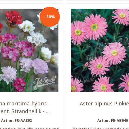
-30%
ia maritima-hybrid
Aster alpinus Pinkie 
t. Strandnellik - ...
Art.nr: FR-AA892
Art.nr: FR-AB040
blanding, hvit, lilla, rosa og rød.
Blomstrer rikt i juni med vak