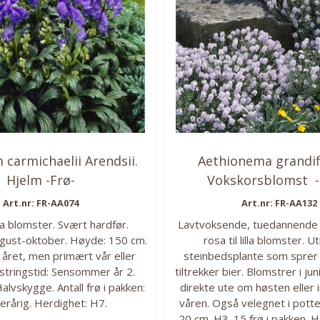
 carmichaelii Arendsii.
Aethionema grandif
Hjelm -Frø-
Vokskorsblomst - 
Art.nr: FR-AA074
Art.nr: FR-AA132
lla blomster. Svært hardfør.
Lavtvoksende, tuedannende
gust-oktober. Høyde: 150 cm.
rosa til lilla blomster. 
 året, men primært vår eller
steinbedsplante som sprer 
stringstid: Sensommer år 2.
tiltrekker bier. Blomstrer i jun
alvskygge. Antall frø i pakken:
direkte ute om høsten eller i
lerårig. Herdighet: H7.
våren. Også velegnet i potte
20 cm. H3. 15 frø i pakken. 