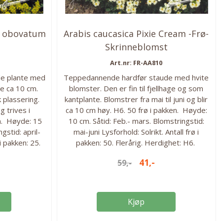
. obovatum
Arabis caucasica Pixie Cream -Frø-
Skrinneblomst
Art.nr: FR-AA810
e plante med
Teppedannende hardfør staude med hvite
e ca 10 cm.
blomster. Den er fin til fjellhage og som
ik plassering.
kantplante. Blomstrer fra mai til juni og blir
 trives i
ca 10 cm høy. H6. 50 frø i pakken. Høyde:
n. Høyde: 15
10 cm. Såtid: Feb.- mars. Blomstringstid:
gstid: april-
mai-juni Lysforhold: Solrikt. Antall frø i
 i pakken: 25.
pakken: 50. Flerårig. Herdighet: H6.
 H7.
41,-
59,-
Kjøp