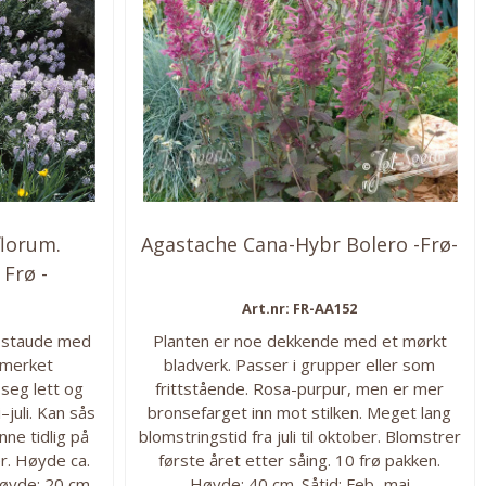
lorum.
Agastache Cana-Hybr Bolero -Frø-
Frø -
Art.nr: FR-AA152
 staude med
Planten er noe dekkende med et mørkt
Utmerket
bladverk. Passer i grupper eller som
seg lett og
frittstående. Rosa-purpur, men er mer
i–juli. Kan sås
bronsefarget inn mot stilken. Meget lang
nne tidlig på
blomstringstid fra juli til oktober. Blomstrer
r. Høyde ca.
første året etter såing. 10 frø pakken.
Høyde: 20 cm
Høyde: 40 cm. Såtid: Feb.-mai