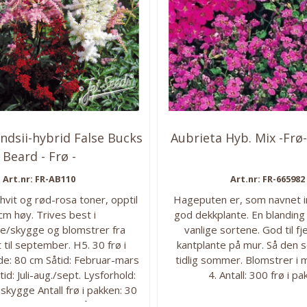
endsii-hybrid False Bucks
Aubrieta Hyb. Mix -Fr
Beard - Frø -
Art.nr: FR-AB110
Art.nr: FR-665982
 hvit og rød-rosa toner, opptil
Hageputen er, som navnet i
cm høy. Trives best i
god dekkplante. En blandin
e/skygge og blomstrer fra
vanlige sortene. God til fj
t til september. H5. 30 frø i
kantplante på mur. Så den se
e: 80 cm Såtid: Februar-mars
tidlig sommer. Blomstrer i m
id: Juli-aug./sept. Lysforhold:
4. Antall: 300 frø i pa
kygge Antall frø i pakken: 30
erdighet: H5. Flerårig.