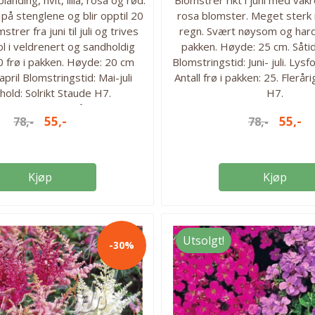
på stenglene og blir opptil 20
rosa blomster. Meget sterk
trer fra juni til juli og trives
regn. Svært nøysom og hardf
sol i veldrenert og sandholdig
pakken. Høyde: 25 cm. Såtid:
0 frø i pakken. Høyde: 20 cm
Blomstringstid: Juni- juli. Lysfo
april Blomstringstid: Mai-juli
Antall frø i pakken: 25. Flerår
hold: Solrikt Staude H7.
H7.
ektsvennlig. Flerårig.
55,-
55,-
78,-
78,-
Kjøp
Kjøp
Utsolgt!
-30%