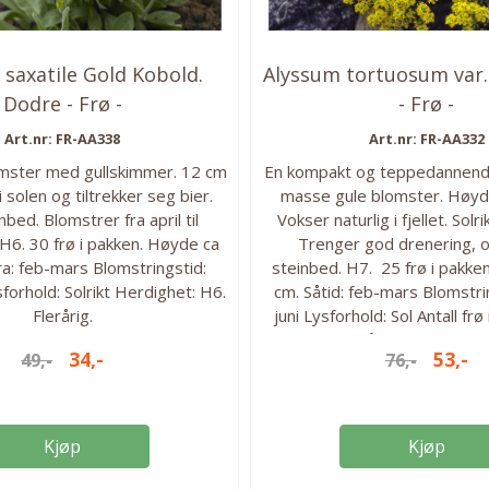
saxatile Gold Kobold.
Alyssum tortuosum var
Dodre - Frø -
- Frø -
Art.nr: FR-AA338
Art.nr: FR-AA332
mster med gullskimmer. 12 cm
En kompakt og teppedannend
i solen og tiltrekker seg bier.
masse gule blomster. Høyd
enbed. Blomstrer fra april til
Vokser naturlig i fjellet. Solr
6. 30 frø i pakken. Høyde ca
Trenger god drenering, og
ra: feb-mars Blomstringstid:
steinbed. H7. 25 frø i pakke
sforhold: Solrikt Herdighet: H6.
cm. Såtid: feb-mars Blomstrin
Flerårig.
juni Lysforhold: Sol Antall frø
Flerårig. Herdighet:
34,-
53,-
49,-
76,-
Kjøp
Kjøp