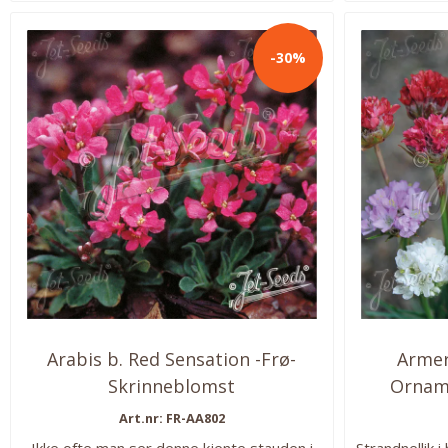
-30%
Arabis b. Red Sensation -Frø-
Armer
Skrinneblomst
Ornamen
Art.nr: FR-AA802
Ikke ofte man ser denne kjente stauden i
Strandnellik i 