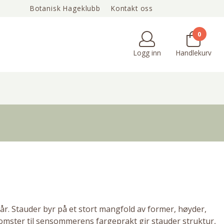
Botanisk Hageklubb
Kontakt oss
Min side / Bli kunde
Om oss
Tips & inspirasjon
0
Logg inn
Handlekurv
 år. Stauder byr på et stort mangfold av former, høyder,
omster til sensommerens fargeprakt gir stauder struktur,