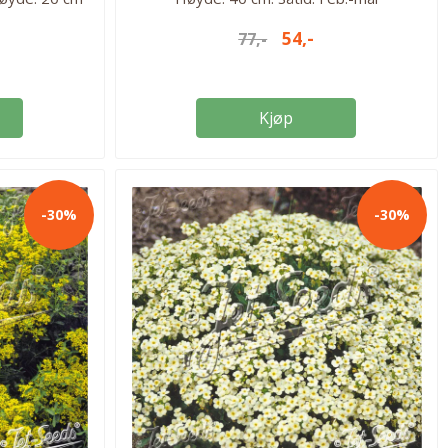
 evt sept-okt.
Blomstringstid: Juli-okt. Lysforhold: Solrikt.
54,-
77,-
rhold: solrikt
Antall frø i pakken: 10. Flerårig. Herdighet:
erdighet: H3.
H5.
Kjøp
-30%
-30%