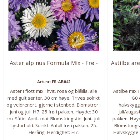
Aster alpinus Formula Mix - Frø -
Astilbe ar
Art.nr: FR-AB042
Aster i flott mix i hvit, rosa og blålilla, alle
Astilbe mix i
med gult senter. 30 cm høye. Trives solrikt
80 
og veldrenert, gjerne i stenbed. Blomstrer i
halvskygg
juni og juli. H7. 25 frø i pakken. Høyde: 30
juli/augus
cm. Såtid: April- mai. Blomstringstid: Juni- juli.
pakken. Høyd
Lysforhold: Solrikt. Antall frø i pakken: 25.
Blomstringst
Flerårig. Herdighet: H7.
Halvskygge-s
frø H