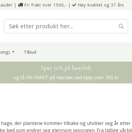
tauder
|
Fri frakt over 1500,-
|
Høy kvalitet og 37 års
esong)
Tilbud
Spar 10% på høstløk
og få FRI FRAKT på høstløk ved kjøp over 700 kr
g hage, der plantene kommer tilbake og utvikler seg år etter
ke bed som endrer seg gjennom sesongen. Fra tidlige vårbl