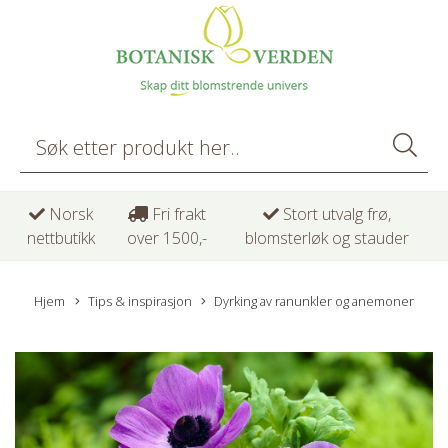
Norsk
Fri frakt
Stort utvalg frø,
nettbutikk
over 1500,-
blomsterløk og stauder
Hjem
Tips & inspirasjon
Dyrking av ranunkler og anemoner