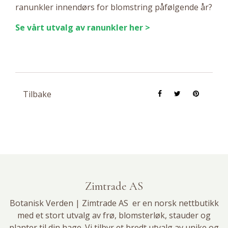
ranunkler innendørs for blomstring påfølgende år?
Se vårt utvalg av ranunkler her >
Tilbake
Zimtrade AS
Botanisk Verden | Zimtrade AS er en norsk nettbutikk
med et stort utvalg av
frø
,
blomsterløk
, stauder og
planter til din hage. Vi tilbyr et bredt utvalg av unike og