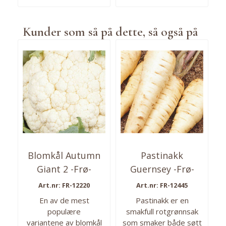
Kunder som så på dette, så også på
Blomkål Autumn
Pastinakk
Giant 2 -Frø-
Guernsey -Frø-
Art.nr: FR-12220
Art.nr: FR-12445
En av de mest
Pastinakk er en
populære
smakfull rotgrønnsak
variantene av blomkål
som smaker både søtt