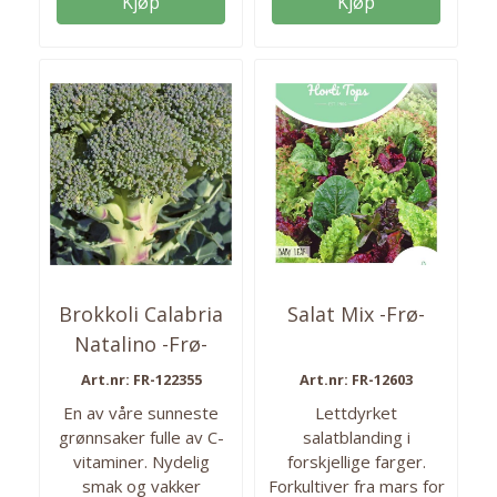
Kjøp
Kjøp
forholdsvis lav variant.
i salater. Antall frø: Ca
50 gram frø i pakken.
200 frø i pakken. Så fra:
Høyde: 50-60cm Såtid
Mai - juni Høstes fra:
inne fra: mars Så ute
juni-sept.
fra: Mai Kan høstes fra:
mai- september Antall
frø i pakken: 50 gram
Brokkoli Calabria
Salat Mix -Frø-
Natalino -Frø-
Art.nr: FR-122355
Art.nr: FR-12603
En av våre sunneste
Lettdyrket
grønnsaker fulle av C-
salatblanding i
vitaminer. Nydelig
forskjellige farger.
smak og vakker
Forkultiver fra mars for