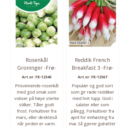
harde og melne om de
står for lenge. 40 frø i
pakken. Så fra: april -
mai Høstes fra: august
- september Antall frø:
ca. 40
Rosenkål
Reddik French
Groninger -Frø-
Breakfast 3 -Frø-
Art.nr: FR-12340
Art.nr: FR-12567
Prisvinnende rosenkål
Populær og god sort
med god smak som
som gir røde reddiker
vokser på høye sterke
med hvit tupp. God i
stilker. Tåler godt
salater eller som
frost. Forkultiver fra
pålegg. Forkultiver fra
mars, eller direkteså
april for innhøsting fra
når jorden er varm.
mai. Så gjerne gulrøtter