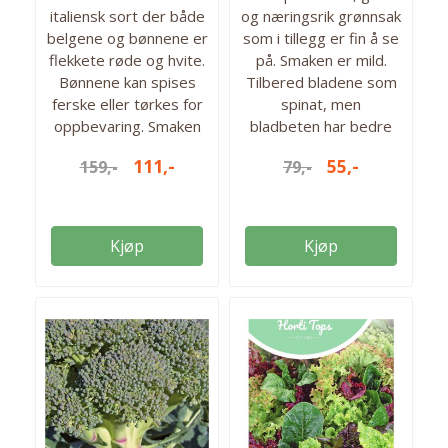
italiensk sort der både
og næringsrik grønnsak
belgene og bønnene er
som i tillegg er fin å se
flekkete røde og hvite.
på. Smaken er mild.
Bønnene kan spises
Tilbered bladene som
ferske eller tørkes for
spinat, men
oppbevaring. Smaken
bladbeten har bedre
er mild, kramet og
form og holdbarhet.
111,-
55,-
159,-
79,-
nøtteaktig. Bredt
Stilkene tilberedes og
bruksområde og gode i
brukes som asparges.
for eksempel supper,
Babybladene kan
gryter og salater. En
høstes tidlig og brukes
Kjøp
Kjøp
forholdsvis lav variant.
i salater. Antall frø: Ca
50 gram frø i pakken.
200 frø i pakken. Så fra:
Høyde: 50-60cm Såtid
Mai - juni Høstes fra:
inne fra: mars Så ute
juni-sept.
fra: Mai Kan høstes fra:
mai- september Antall
frø i pakken: 50 gram