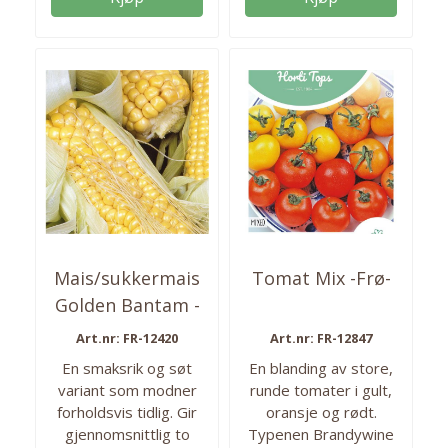
frø i pakken. Så fra: mai
- juni Høstes fra:
oktober - november
Antall frø: ca. 1200
Mais/sukkermais
Tomat Mix -Frø-
Golden Bantam -
Frø-
Art.nr: FR-12420
Art.nr: FR-12847
En smaksrik og søt
En blanding av store,
variant som modner
runde tomater i gult,
forholdsvis tidlig. Gir
oransje og rødt.
gjennomsnittlig to
Typenen Brandywine