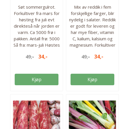
Søt sommergulrot.
Mix av reddik i fem
Forkultiver fra mars for
forskjellige farger, blir
høsting fra juli evt
nydelig i salater. Reddik
direkteså når jorden er
er godt for leveren og
varm. Ca 5000 frø i
har mye fiber, vitamin
pakken. Antall frø: 5000
C, kalium, kalsium og
Så fra: mars-juli Høstes
magnesium. Forkultiver
fra: juli-okt.
fra mars for innhøsting
34,-
34,-
49,-
49,-
fra mai. Ca 1200 frø i
pakken. Så fra: mars-
aug Høstes fra: mai-
sept. Antall frø: 1200
Kjøp
Kjøp
frø