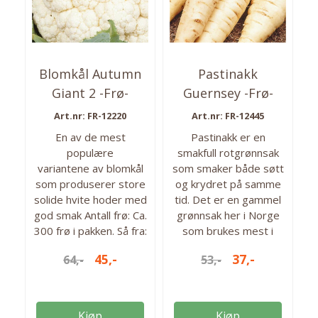
Blomkål Autumn
Pastinakk
Giant 2 -Frø-
Guernsey -Frø-
Art.nr: FR-12220
Art.nr: FR-12445
En av de mest
Pastinakk er en
populære
smakfull rotgrønnsak
variantene av blomkål
som smaker både søtt
som produserer store
og krydret på samme
solide hvite hoder med
tid. Det er en gammel
god smak Antall frø: Ca.
grønnsak her i Norge
300 frø i pakken. Så fra:
som brukes mest i
mars - mai Høstes fra:
supper og gryteretter,
45,-
37,-
64,-
53,-
aug - september Antall
men er også nydelig
frø: 300 frø
ovnsbakt eller som
purè. Kan lagres lenge
etter høsting. Ca 1200
Kjøp
Kjøp