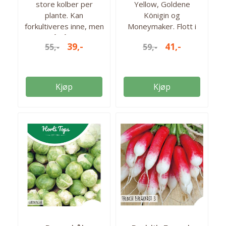
store kolber per
Yellow, Goldene
plante. Kan
Königin og
forkultiveres inne, men
Moneymaker. Flott i
kan også såes direkte
salat og har gode
39,-
41,-
55,-
59,-
på friland etter all fare
smaker. Forkultiver fra
for frost er over. Enkel
mars for innhøsting fra
og få til, men planten
august. Ca 0,45 gram
liker seg varmt og
(150-200) frø i pakken.
Kjøp
Kjøp
solrikt. Bør høstes når
Så fra: mars-mai
moden, da
Høstes fra: aug-sept.
maiskornene kan bli
Antall frø: 150 frø
harde og melne om de
står for lenge. 40 frø i
pakken. Så fra: april -
mai Høstes fra: august
- september Antall frø:
ca. 40