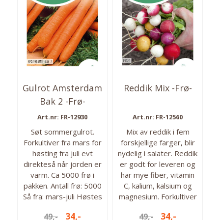
Gulrot Amsterdam
Reddik Mix -Frø-
Bak 2 -Frø-
Art.nr: FR-12930
Art.nr: FR-12560
Søt sommergulrot.
Mix av reddik i fem
Forkultiver fra mars for
forskjellige farger, blir
høsting fra juli evt
nydelig i salater. Reddik
direkteså når jorden er
er godt for leveren og
varm. Ca 5000 frø i
har mye fiber, vitamin
pakken. Antall frø: 5000
C, kalium, kalsium og
Så fra: mars-juli Høstes
magnesium. Forkultiver
fra: juli-okt.
fra mars for innhøsting
34,-
34,-
49,-
49,-
fra mai. Ca 1200 frø i