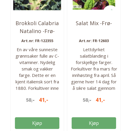
Brokkoli Calabria
Salat Mix -Frø-
Natalino -Frø-
Art.nr: FR-122355
Art.nr: FR-12603
En av våre sunneste
Lettdyrket
grønnsaker fulle av C-
salatblanding i
vitaminer. Nydelig
forskjellige farger.
smak og vakker
Forkultiver fra mars for
farge. Dette er en
innhøsting fra april. Så
kjent italiensk sort fra
gjerne hver 14 dag for
1880. Forkultiver inne
å sikre salat gjennom
fra februar eller direkte
hele sesongen. Ca.
41,-
41,-
58,-
58,-
ute fra mai. Høstes fra
3100 frø i pakken. Så
juni til oktober. Ca 250
fra: mars-aug Høstes
frø i pakken. Antall frø:
fra: april-okt. Antall frø i
250 Så fra: feb-juli
pakken: ca 3100 stk
Kjøp
Kjøp
Høstes fra: juni-okt.