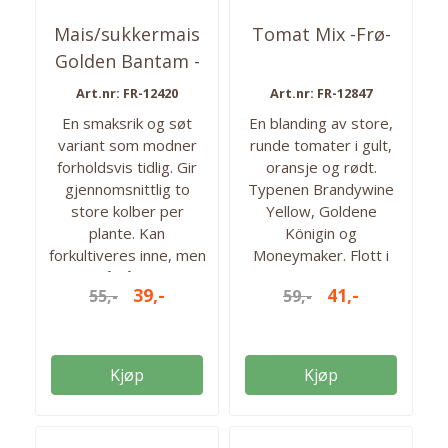
Mais/sukkermais
Tomat Mix -Frø-
Golden Bantam -
Frø-
Art.nr: FR-12420
Art.nr: FR-12847
En smaksrik og søt
En blanding av store,
variant som modner
runde tomater i gult,
forholdsvis tidlig. Gir
oransje og rødt.
gjennomsnittlig to
Typenen Brandywine
store kolber per
Yellow, Goldene
plante. Kan
Königin og
forkultiveres inne, men
Moneymaker. Flott i
kan også såes direkte
salat og har gode
39,-
41,-
55,-
59,-
på friland etter all fare
smaker. Forkultiver fra
for frost er over. Enkel
mars for innhøsting fra
og få til, men planten
august. Ca 0,45 gram
liker seg varmt og
(150-200) frø i pakken.
Kjøp
Kjøp
solrikt. Bør høstes når
Så fra: mars-mai
moden, da
Høstes fra: aug-sept.
maiskornene kan bli
Antall frø: 150 frø