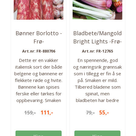
Bønner Borlotto -
Bladbete/Mangold
Frø-
Bright Lights -Frø-
Art.nr: FR-880706
Art.nr: FR-12765
Dette er en vakker
En spennende, god
italiensk sort der både
og næringsrik grønnsak
belgene og bønnene er
som i tillegg er fin å se
flekkete røde og hvite.
på. Smaken er mild.
Bønnene kan spises
Tilbered bladene som
ferske eller tørkes for
spinat, men
oppbevaring. Smaken
bladbeten har bedre
er mild, kramet og
form og holdbarhet.
111,-
55,-
159,-
79,-
nøtteaktig. Bredt
Stilkene tilberedes og
bruksområde og gode i
brukes som asparges.
for eksempel supper,
Babybladene kan
gryter og salater. En
høstes tidlig og brukes