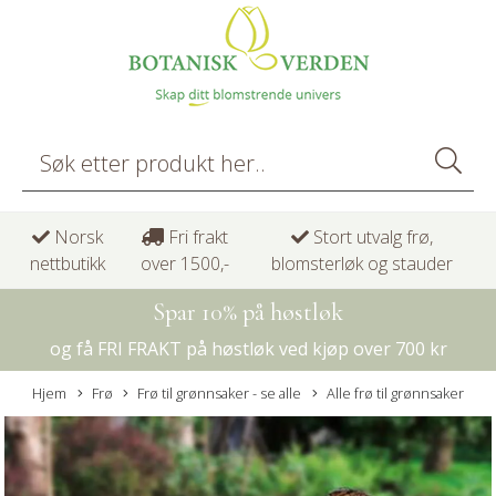
Norsk
Fri frakt
Stort utvalg frø,
nettbutikk
over 1500,-
blomsterløk og stauder
Spar 10% på høstløk
og få FRI FRAKT på høstløk ved kjøp over 700 kr
Hjem
Frø
Frø til grønnsaker - se alle
Alle frø til grønnsaker