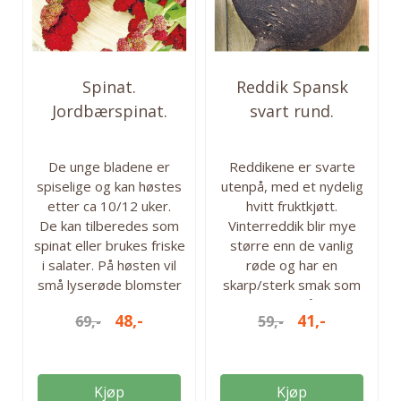
Spinat.
Reddik Spansk
Jordbærspinat.
svart rund.
Chenopodium
Vinterreddik -Frø-
Capitatum ...
De unge bladene er
Reddikene er svarte
spiselige og kan høstes
utenpå, med et nydelig
etter ca 10/12 uker.
hvitt fruktkjøtt.
De kan tilberedes som
Vinterreddik blir mye
spinat eller brukes friske
større enn de vanlig
i salater. På høsten vil
røde og har en
små lyserøde blomster
skarp/sterk smak som
vise seg. Disse er
kan nytes rå eller
48,-
41,-
69,-
59,-
spiselig, ligner jordbær,
varmebehandlet. Lett å
men med mindre smak.
dyrke i alle typer
Egner seg godt til
jordsmonn. Disse har
garnering/pynt på
god holdbarhet og
Kjøp
Kjøp