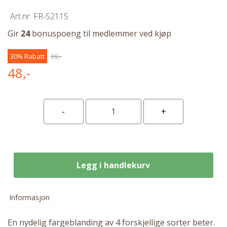
Art.nr:
FR-52115
Gir
24
bonuspoeng til medlemmer ved kjøp
30% Rabatt
69,-
48,-
Legg i handlekurv
Informasjon
En nydelig fargeblanding av 4 forskjellige sorter beter.