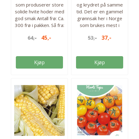
som produserer store
og krydret på samme
solide hvite hoder med
tid. Det er en gammel
god smak Antall frø: Ca.
grønnsak her i Norge
300 frø i pakken. Så fra:
som brukes mest i
mars - mai Høstes fra:
supper og gryteretter,
45,-
37,-
64,-
53,-
aug - september Antall
men er også nydelig
frø: 300 frø
ovnsbakt eller som
purè. Kan lagres lenge
etter høsting. Ca 1200
Kjøp
Kjøp
frø i pakken. Så fra: mai
- juni Høstes fra:
oktober - november
Antall frø: ca. 1200