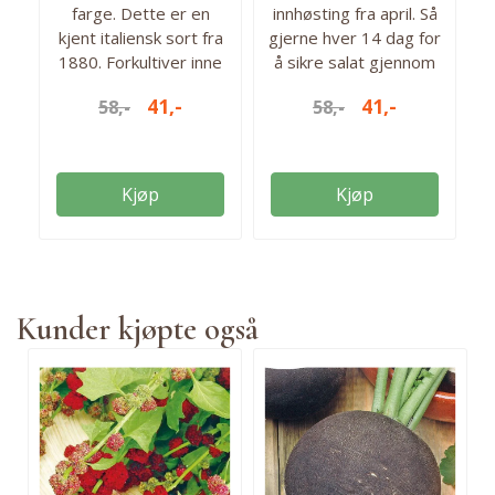
farge. Dette er en
innhøsting fra april. Så
kjent italiensk sort fra
gjerne hver 14 dag for
1880. Forkultiver inne
å sikre salat gjennom
fra februar eller direkte
hele sesongen. Ca.
41,-
41,-
58,-
58,-
ute fra mai. Høstes fra
3100 frø i pakken. Så
juni til oktober. Ca 250
fra: mars-aug Høstes
frø i pakken. Antall frø:
fra: april-okt. Antall frø i
250 Så fra: feb-juli
pakken: ca 3100 stk
Kjøp
Kjøp
Høstes fra: juni-okt.
Kunder kjøpte også