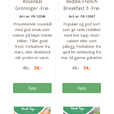
Rosenkål
Reddik French
Groninger -Frø-
Breakfast 3 -Frø-
Art.nr: FR-12340
Art.nr: FR-12567
Prisvinnende rosenkål
Populær og god sort
med god smak som
som gir røde reddiker
vokser på høye sterke
med hvit tupp. God i
stilker. Tåler godt
salater eller som
frost. Forkultiver fra
pålegg. Forkultiver fra
mars, eller direkteså
april for innhøsting fra
når jorden er varm.
mai. Så gjerne gulrøtter
Innhøsting fra
og/eller salat ved siden
34,-
34,-
49,-
49,-
november. Ca 600 frø i
av for god biologisk
pakken. Så fra: mars -
balanse. Ca 1200 frø i
mai Høstes fra:
pakken. Så fra: april-aug
november - mars Antall
Høstes fra: mai-sept.
Kjøp
Kjøp
frø: ca. 600
Antall frø: 1200 frø