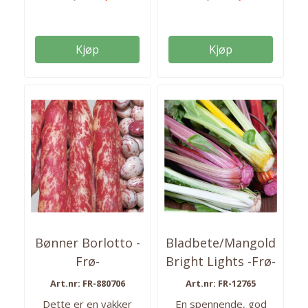
pakken. Så fra: mars-
aug Høstes fra: mai-
sept. Antall frø: 1200
Kjøp
Kjøp
frø
Bønner Borlotto -
Bladbete/Mangold
Frø-
Bright Lights -Frø-
Art.nr: FR-880706
Art.nr: FR-12765
Dette er en vakker
En spennende, god