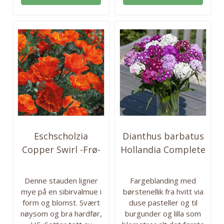
matretter og kaker. En
egner seg for lagring. Ca
lett sort å få til.
1250 frø i pakken. Så ute:
Forkultiver fra mars for
juni – juli Innhøsting:
høsting fra juni. Ca 50 frø
oktober - november
i pakken. Så fra: mars-
Antall frø: 1250
juni. Høstes fra: juni-
sept. ...
Eschscholzia
Dianthus barbatus
Copper Swirl -Frø-
Hollandia Complete
...
Mix. -Frø- ...
Denne stauden ligner
Fargeblanding med
mye på en sibirvalmue i
børstenellik fra hvitt via
form og blomst. Svært
duse pasteller og til
nøysom og bra hardfør,
burgunder og lilla som