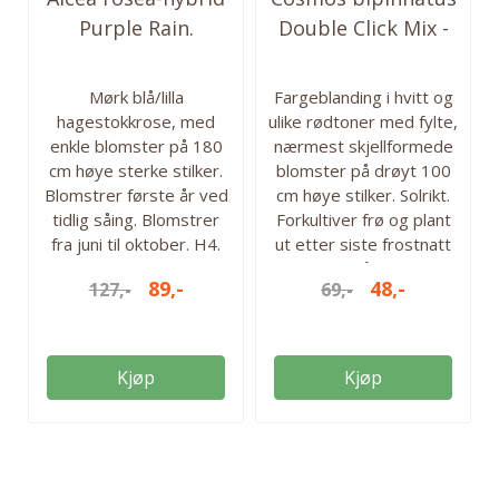
Purple Rain.
Double Click Mix -
Stokkrose - Frø -
Frø- ...
Mørk blå/lilla
Fargeblanding i hvitt og
hagestokkrose, med
ulike rødtoner med fylte,
enkle blomster på 180
nærmest skjellformede
cm høye sterke stilker.
blomster på drøyt 100
Blomstrer første år ved
cm høye stilker. Solrikt.
tidlig såing. Blomstrer
Forkultiver frø og plant
fra juni til oktober. H4.
ut etter siste frostnatt
10 frø i pakken. Høyde:
eller direktså. Blomstrer
89,-
48,-
127,-
69,-
180 cm Såtid: fra februar
fra juli til sept./okt. Ca.
til april Blomstringstid:
25 frø i pakken. Høyde:
juni-oktober Solrikt.
100 cm Forkultiver:
Antall frø i pakken: 10 frø.
mars-april Direkteså:
Kjøp
Kjøp
Staude H4. Bievennlig.
mai-juni Blomstringstid:
Juli-okt. Lysforhold:
Solrikt