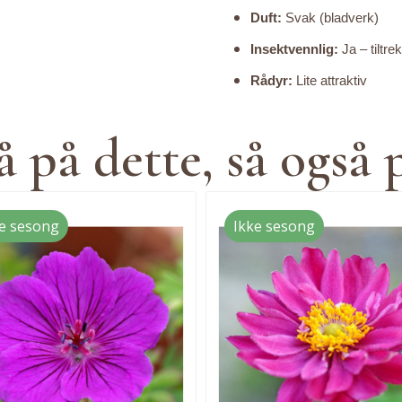
Duft:
Svak (bladverk)
Insektvennlig:
Ja – tiltre
Rådyr:
Lite attraktiv
 på dette, så også 
e sesong
Ikke sesong