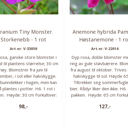
ranium Tiny Monster.
Anemone hybrida Pam
Storkenebb - 1 rot
Høstanemone - 1 ro
Art.nr: V-33059
Art.nr: V-22014
 rosa, ganske store blomster i
Dyp rosa, doble blomster m
d til plantens størrelse; 30 cm
ring av gule støvbærere. Blo
høy. Blomstrer fra juni til
fra august til oktober. Trives 
mber, i sol eller halvskygge.
halvskygge til sol. Høyde 6
 bunndekker i hagen, men kan
Tiltrekker seg sommerfugle
 plantes i potter. H6. 1 rot i
bier. Rådyr liker den ikke. H6. 
n. Høyde: 30 cm Forkultiver:
pakken. Høyde: 65 cm Forkul
ars-april Direkteplanting: mai
fra mars-april Direkteplantin
98,-
127,-
stringstid: juni - september
Blomstringstid: august-okt
ntedybde: røttene må få god
Plantedybde: Ca 5 cm un
ass. Vokseforhold: Sol til
jorden. Vokseforhold: Sol 
lvskygge, veldrenert jord....
halvskygge, veldrenert fuktig