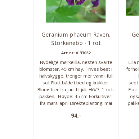
Geranium phaeum Raven.
Ge
Storkenebb - 1 rot
Art.nr: V-33062
Nydelige mørkelilla, nesten svarte
Lilla
blomster. 45 cm høy. Trives best i
forhol
halvskygge, trenger mer vann i full
sol. Flott både i bed og krukker.
septe
Blomstrer fra juni til juli. H6/7. 1 rot i
Flott
pakken. Høyde: 45 cm Forkultiver:
også
fra mars-april Direkteplanting: mai
pakke
Blomstringstid: juni - juli
fra m
94,-
Plantedybde: røttene må få god
Blom
plass. Vokseforhold: Halvskygge
Pla
til sol, veldrenert jord.
pl
Planteavstand: 40 cm.
ha