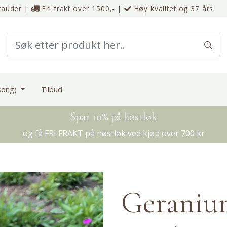
tauder
|
Fri frakt over 1500,-
|
Høy kvalitet og 37 års
esong)
Tilbud
Spar 10% på høstløk
og få FRI FRAKT på høstløk ved kjøp over 700 kr
Geraniu