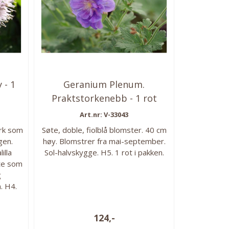
 - 1
Geranium Plenum.
Praktstorkenebb - 1 rot
Art.nr: V-33043
erk som
Søte, doble, fiolblå blomster. 40 cm
gen.
høy. Blomstrer fra mai-september.
illa
Sol-halvskygge. H5. 1 rot i pakken.
nte som
g
. H4.
124,-