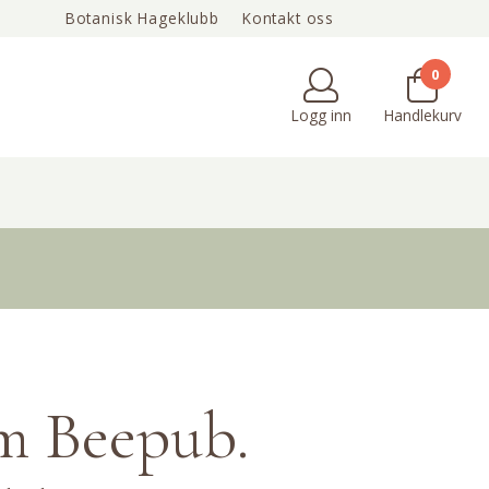
Botanisk Hageklubb
Kontakt oss
Min side / Bli kunde
Om oss
Tips & inspirasjon
0
Logg inn
Handlekurv
m Beepub.