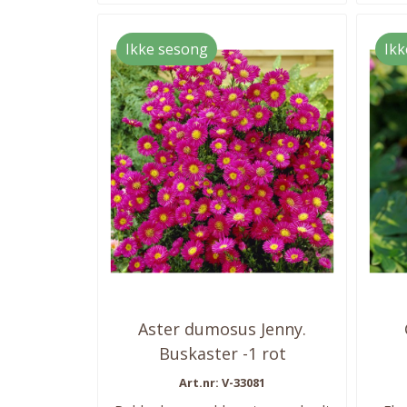
Ikke sesong
Ikk
Aster dumosus Jenny.
Buskaster -1 rot
Art.nr: V-33081