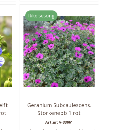
..
Ikke sesong
lft
Geranium Subcaulescens.
rot
Storkenebb 1 rot
Art.nr: V-33061