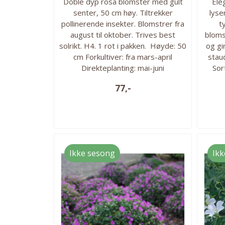
Doble dyp rosa blomster med gult
Ele
senter, 50 cm høy. Tiltrekker
lyse
pollinerende insekter. Blomstrer fra
t
august til oktober. Trives best
bloms
solrikt. H4. 1 rot i pakken. Høyde: 50
og gi
cm Forkultiver: fra mars-april
stau
Direkteplanting: mai-juni
Sor
Blomstringstid: august-oktober
svært 
77,-
Plantedybde: Ca 5 cm under
bla
jorden. Vokseforhold: Sol eller
uten
halvskygge, veldrenert fuktig jord.
H6.
Planteavstand: 40 cm.
Trive
Foret
Ikke sesong
Ikk