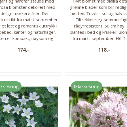
gant og hardfør staude med
Hvit blomst med blålilla deta
rosa blomster dekorert med
grønne blader som blir rødli
ydelige mørkere årer. Den
høsten. Trives i sol og halvs
trer rikt fra mai til september
Tiltrekker seg sommerfugl
r et lett og romantisk uttrykk i
rådyrresistent. 50 cm høy.
debed, kanter og naturhager.
plantes i bed og krukker. Blo
ten er kompakt, nøysom og
fra mai til september. H6. 1 
lettstelt, med dekorativt fliket
pakken. Høyde: 50 cm Forkul
174,-
118,-
dverk som også er attraktivt
fra mars-april Direkteplantin
om blomstring. 20-30 cm høy.
Blomstringstid: mai - sept
 1 rot i pakken. Vokseplass:
Plantedybde: røttene må få
s best i full sol til halvskygge.
plass. ...
rekker veldrenert jord, men er
svært...
e sesong
Ikke sesong