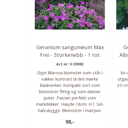
Geranium sanguineum Max
G
Frei - Storkenebb - 1 rot
Alb
Art.nr: V-33092
Dypt lillarosa blomster som står i
En 
vakker kontrast til det mørke
utga
bladverket. Kompakt sort som
35 cm
blomstrer flittig og som danner
puter. Passer perfekt som
markdekker. Høyde 18cm. H7. Sol-
halvskygge. Blomstrer i mai/juni-
august.
98,-