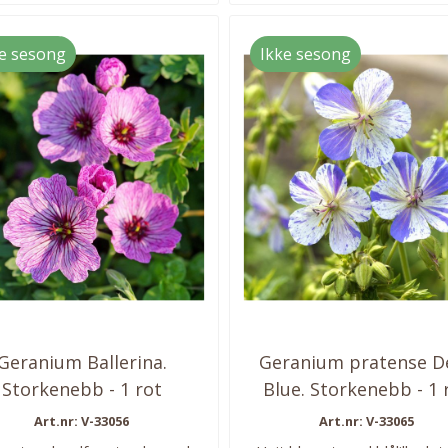
Planteavstand: 60-80 cm..
e sesong
Ikke sesong
Geranium Ballerina.
Geranium pratense De
Storkenebb - 1 rot
Blue. Storkenebb - 1 
Art.nr: V-33056
Art.nr: V-33065