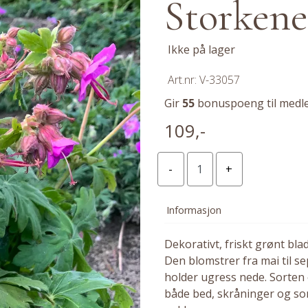
Storkene
Ikke på lager
Art.nr:
V-33057
Gir
55
bonuspoeng til medl
109,-
Informasjon
Dekorativt, friskt grønt bla
Den blomstrer fra mai til 
holder ugress nede. Sorten e
både bed, skråninger og som