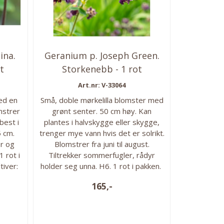
ina.
Geranium p. Joseph Green.
t
Storkenebb - 1 rot
Art.nr: V-33064
ed en
Små, doble mørkelilla blomster med
mstrer
grønt senter. 50 cm høy. Kan
best i
plantes i halvskygge eller skygge,
5 cm.
trenger mye vann hvis det er solrikt.
r og
Blomstrer fra juni til august.
1 rot i
Tiltrekker sommerfugler, rådyr
tiver:
holder seg unna. H6. 1 rot i pakken.
g: mai
Høyde: 50 cm Forkultiver: fra mars-
165,-
ober
april Direkteplanting: mai
der
Blomstringstid: mai - september
eller
Plantedybde: røttene må få god
 jord.
plass. Vokseforhold: Sol eller...