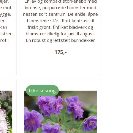
ljer,
En lav og kompakt storkenebb med
ge mot
intense, purpurrøde blomster med
kygge.
nesten sort sentrum. De enkle, åpne
er,
blomstene står i flott kontrast til
 Kan
friskt grønt, finfliket bladverk og
mstrer
blomstrer rikelig fra juni til august.
rot i
En robust og lettstelt bunndekker
tiver:
som gir sterk farge i forkant av
175,-
g: mai
bedet. Ca 20 cm høy. H6. 1 rot i
ember
pakken. Vokseplass: Trives best i
 god
sol til lett halvskygge. Foretrekker
veldrenert jord og tåler noe tørke
når den er etablert....
Ikke sesong