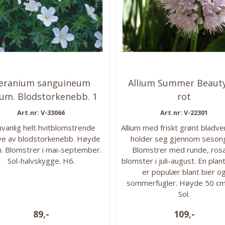
eranium sanguineum
Allium Summer Beauty
um. Blodstorkenebb. 1
rot
rot
Art.nr: V-33066
Art.nr: V-22301
uvanlig helt hvitblomstrende
Allium med friskt grønt bladv
ve av blodstorkenebb. Høyde
holder seg gjennom seson
. Blomstrer i mai-september.
Blomstrer med runde, rosal
Sol-halvskygge. H6.
blomster i juli-august. En pla
er populær blant bier o
sommerfugler. Høyde 50 cm
Sol.
89,-
109,-