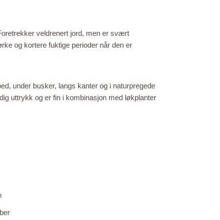
 Foretrekker veldrenert jord, men er svært
ørke og kortere fuktige perioder når den er
ed, under busker, langs kanter og i naturpregede
odig uttrykk og er fin i kombinasjon med løkplanter
m
ber