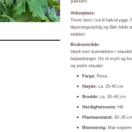
pakken.
Vokseplass:
Trives best i sol til halvskygge.
tilpasningsdyktig og tåler både t
etablert.
Bruksområde:
Ideell som bunndekker i staudeb
beplantninger. Gir et mykt og fr
og andre stauder.
Farge:
Rosa
Høyde:
ca. 25-45 cm
Bredde:
ca. 30–40 cm
Herdighetssone:
H6
Planteavstand:
30–35 c
Blomstring:
Mai–septem