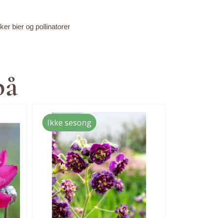
kker bier og pollinatorer
på
Ikke sesong